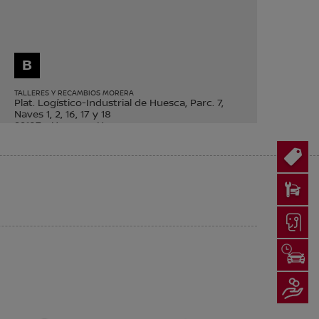
B
TALLERES Y RECAMBIOS MORERA
Plat. Logístico-Industrial de Huesca, Parc. 7,
Naves 1, 2, 16, 17 y 18
22197
-
Huesca
-
Huesca
Telf.
974 221 535
PIDE TU CITA