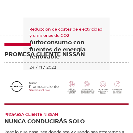
Reducción de costes de electricidad
y emisiones de CO2
Autoconsumo con
fuentes de energía
PROMESA CLIENTE NISSAN
renovable
24 / 11 / 2022
Leer más
PROMESA CLIENTE NISSAN
NUNCA CONDUCIRÁS SOLO
Pase lo que pase, sea donde sea y cuando sea estaremos a