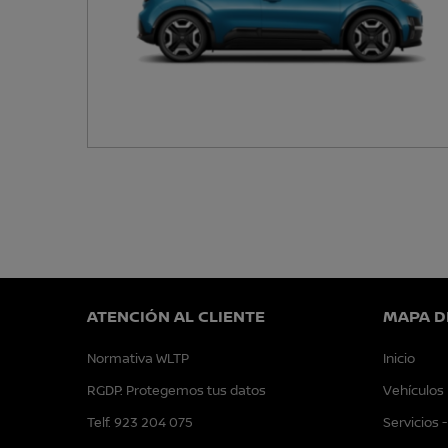
ATENCIÓN AL CLIENTE
MAPA DE
Normativa WLTP
Inicio
RGDP: Protegemos tus datos
Vehículos
Telf. 923 204 075
Servicios 