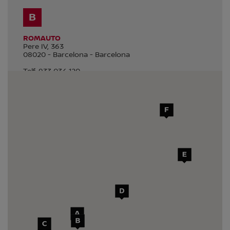
B
ROMAUTO
Pere IV, 363
08020
-
Barcelona
-
Barcelona
Telf.
933 034 120
Ventas y Servicios
SELECCIONAR
C
ROMAUTO
Carrer del Pla, 21
08750
-
Molins de Rei
-
Barcelona
Telf.
936 682 838
Ventas y Servicios