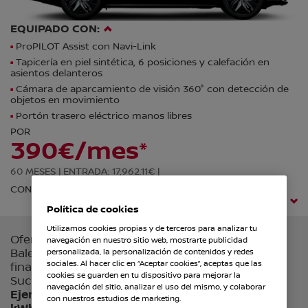
EQUIPADO CON:
ProPILOT Assist con Navi-Link
Tapicería en piel sintética, 6 posiciones y calefación en
asientos delanteros
Cámara de aparcamiento de visión 360° con detección de
objetos en movimiento
Portón trasero eléctrico manos libres
POR
390€/mes*
60 MESES |
ENTRADA: 17,962.11€ |
CON HASTA 10 AÑOS DE GARANTÍA NISSAN*
(*) Condiciones legales
Política de cookies
Utilizamos cookies propias y de terceros para analizar tu
Oferta válida hasta el 30/09/2025 en Península y
navegación en nuestro sitio web, mostrarte publicidad
Baleares para particulares y autónomos que
personalizada, la personalización de contenidos y redes
sociales. Al hacer clic en “Aceptar cookies”, aceptas que las
financien con Nissan Crédito de RCI Banque SA,
cookies se guarden en tu dispositivo para mejorar la
Sucursal en España.
Precio al contado: 38.500€
.
navegación del sitio, analizar el uso del mismo, y colaborar
Ejemplo de financiación para Nissan Ariya 63
con nuestros estudios de marketing.