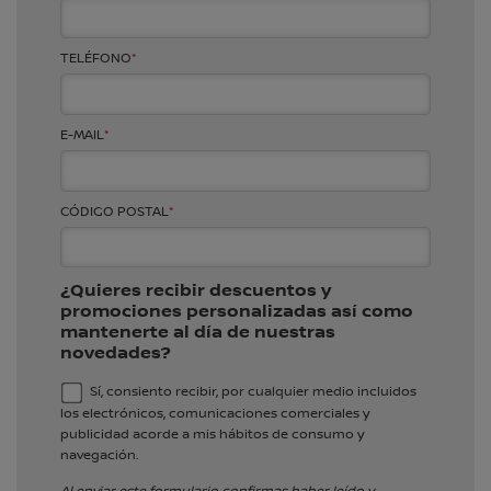
MARESMÓVIL
C/ Ses Falques, 4
TELÉFONO
*
17300
-
Blanes
-
Girona
Telf.
972 358 650
Ventas y Servicios
E-MAIL
*
SELECCIONAR
CÓDIGO POSTAL
*
¿Quieres recibir descuentos y
F
promociones personalizadas así como
mantenerte al día de nuestras
ROMAUTO
novedades?
Ctra. Sils, km.1,5
17430
-
Santa Coloma de Farners
-
Girona
Sí, consiento recibir, por cualquier medio incluidos
los electrónicos, comunicaciones comerciales y
Telf.
972 842 811
publicidad acorde a mis hábitos de consumo y
Ventas y Servicios
navegación.
SELECCIONAR