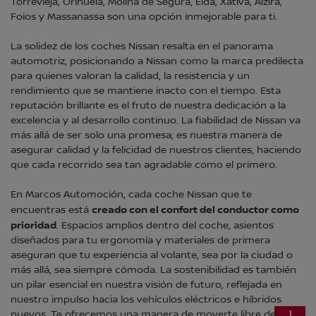
Torrevieja, Orihuela, Molina de Segura, Elda, Xativa, Alzira,
Foios y Massanassa son una opción inmejorable para ti.
La solidez de los coches Nissan resalta en el panorama
automotriz, posicionando a Nissan como la marca predilecta
para quienes valoran la calidad, la resistencia y un
rendimiento que se mantiene inacto con el tiempo. Esta
reputación brillante es el fruto de nuestra dedicación a la
excelencia y al desarrollo continuo. La fiabilidad de Nissan va
más allá de ser solo una promesa; es nuestra manera de
asegurar calidad y la felicidad de nuestros clientes, haciendo
que cada recorrido sea tan agradable como el primero.
En Marcos Automoción, cada coche Nissan que te
creado con el confort del conductor como
encuentras está
prioridad
. Espacios amplios dentro del coche, asientos
diseñados para tu ergonomía y materiales de primera
aseguran que tu experiencia al volante, sea por la ciudad o
más allá, sea siempre cómoda. La sostenibilidad es también
un pilar esencial en nuestra visión de futuro, reflejada en
nuestro impulso hacia los vehículos eléctricos e híbridos
nuevos. Te ofrecemos una manera de moverte libre de