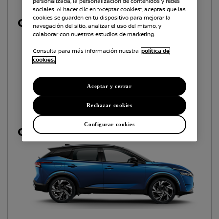
personalizada, la personalización de contenidos y redes
sociales. Al hacer clic en “Aceptar cookies”, aceptas que las
cookies se guarden en tu dispositivo para mejorar la
QASHQAI e-POWER
navegación del sitio, analizar el uso del mismo, y
colaborar con nuestros estudios de marketing.
Consulta para más información nuestra
política de
cookies.
Aceptar y cerrar
Rechazar cookies
Configurar cookies
QASHQAI