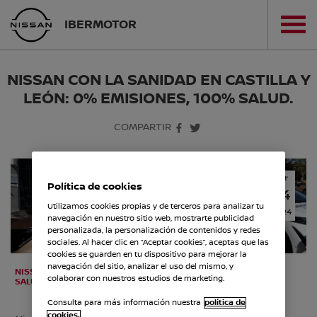
IBERMOTOR
NISSAN CON LA SANIDAD EN CASTILLA Y
LEÓN: 0% EMISIONES, 100% SALUD.
COMPARTIR
Abr
Política de cookies
24
Utilizamos cookies propias y de terceros para analizar tu
2024
navegación en nuestro sitio web, mostrarte publicidad
personalizada, la personalización de contenidos y redes
sociales. Al hacer clic en “Aceptar cookies”, aceptas que las
cookies se guarden en tu dispositivo para mejorar la
navegación del sitio, analizar el uso del mismo, y
NISSAN LANZA EL PROGRAMA SOCIAL "0% EMISIONES, 100%
colaborar con nuestros estudios de marketing.
SALUD" PARA APOYAR LA SANIDAD EN CASTILLA Y LEÓN
Consulta para más información nuestra
política de
cookies.