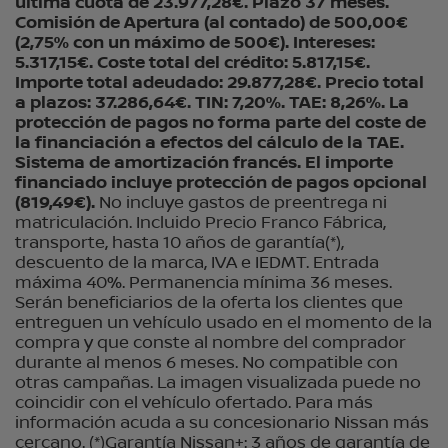
última cuota de 23.977,28€. Plazo 37 meses.
Comisión de Apertura (al contado) de 500,00€
(2,75% con un máximo de 500€). Intereses:
5.317,15€. Coste total del crédito: 5.817,15€.
Importe total adeudado: 29.877,28€. Precio total
a plazos: 37.286,64€. TIN: 7,20%. TAE: 8,26%. La
protección de pagos no forma parte del coste de
la financiación a efectos del cálculo de la TAE.
Sistema de amortización francés. El importe
financiado incluye protección de pagos opcional
(819,49€).
No incluye gastos de preentrega ni
matriculación. Incluido Precio Franco Fábrica,
transporte, hasta 10 años de garantía(*),
descuento de la marca, IVA e IEDMT. Entrada
máxima 40%. Permanencia mínima 36 meses.
Serán beneficiarios de la oferta los clientes que
entreguen un vehículo usado en el momento de la
compra y que conste al nombre del comprador
durante al menos 6 meses. No compatible con
otras campañas. La imagen visualizada puede no
coincidir con el vehículo ofertado. Para más
información acuda a su concesionario Nissan más
cercano. (*)Garantía Nissan+: 3 años de garantía de