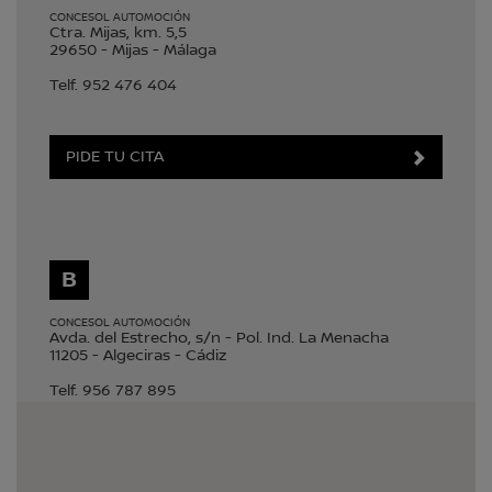
CONCESOL AUTOMOCIÓN
Ctra. Mijas, km. 5,5
29650
-
Mijas
-
Málaga
Telf.
952 476 404
PIDE TU CITA
B
CONCESOL AUTOMOCIÓN
Avda. del Estrecho, s/n - Pol. Ind. La Menacha
11205
-
Algeciras
-
Cádiz
Telf.
956 787 895
PIDE TU CITA