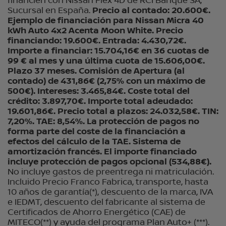
financien con Nissan Flex 4D de RCI Banque SA,
Sucursal en España.
Precio al contado: 20.600€.
Ejemplo de financiación para Nissan Micra 40
kWh Auto 4x2 Acenta Moon White. Precio
financiando: 19.600€. Entrada: 4.430,72€.
Importe a financiar: 15.704,16€ en 36 cuotas de
99 € al mes y una última cuota de 15.606,00€.
Plazo 37 meses. Comisión de Apertura (al
contado) de 431,86€ (2,75% con un máximo de
500€). Intereses: 3.465,84€. Coste total del
crédito: 3.897,70€. Importe total adeudado:
19.601,86€. Precio total a plazos: 24.032,58€. TIN:
7,20%. TAE: 8,54%. La protección de pagos no
forma parte del coste de la financiación a
efectos del cálculo de la TAE. Sistema de
amortización francés. El importe financiado
incluye protección de pagos opcional (534,88€).
No incluye gastos de preentrega ni matriculación.
Incluido Precio Franco Fabrica, transporte, hasta
10 años de garantía(*), descuento de la marca, IVA
e IEDMT, descuento del fabricante al sistema de
Certificados de Ahorro Energético (CAE) de
MITECO(**) y ayuda del programa Plan Auto+ (***).