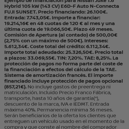
Ejemplo de financiación para Nissan Juke 1.6
Hybrid 105 kW (143 CV) E6D-F Auto N-Connecta
FUJI SUNSET. Precio financiando: 26.100€.
Entrada: 7.743,05€. Importe a financiar:
19.214,16€ en 48 cuotas de 120 € al mes y una
última cuota de 19.066,50€. Plazo 49 meses.
Comisión de Apertura (al contado) de 500,00€
(2,75% con un máximo de 500€). Intereses:
5.612,34€. Coste total del crédito: 6.112,34€.
Importe total adeudado: 25.326,50€. Precio total
a plazos: 33.069,55€. TIN: 7,20%. TAE: 8,25%. La
protección de pagos no forma parte del coste de
la financiación a efectos del cálculo de la TAE.
Sistema de amortización francés. El importe
financiado incluye protección de pagos opcional
(857,21€).
No incluye gastos de preentrega ni
matriculación. Incluido Precio Franco Fábrica,
transporte, hasta 10 años de garantía(*),
descuento de la marca, IVA e IEDMT. Entrada
máxima 40%. Permanencia mínima 36 meses.
Serán beneficiarios de la oferta los clientes que
entreguen un vehículo usado en el momento de la
compra y que conste al nombre del comprador