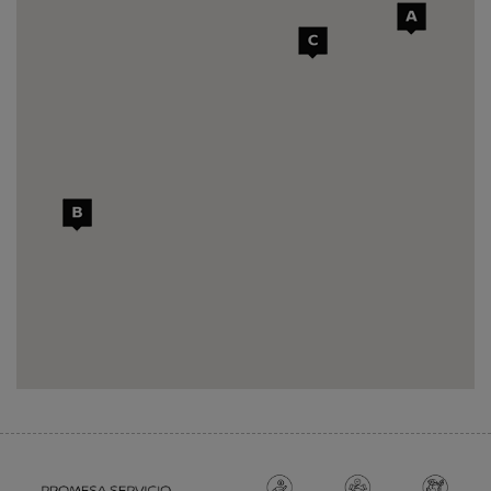
C
CONCESOL AUTOMOCIÓN
Avda. José Manuel Vallés, 2
29603
-
Marbella
-
Málaga
Telf.
951 219 181
PIDE TU CITA