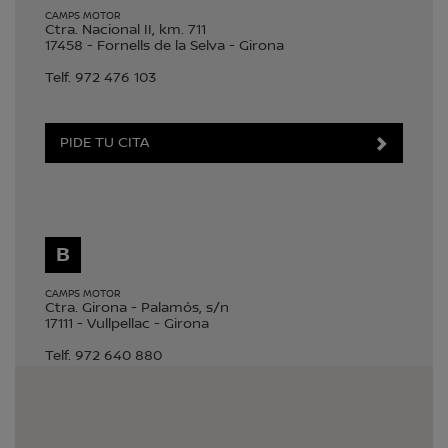
CAMPS MOTOR
Ctra. Nacional II, km. 711
17458
-
Fornells de la Selva
-
Girona
Telf.
972 476 103
PIDE TU CITA
B
CAMPS MOTOR
Ctra. Girona - Palamós, s/n
17111
-
Vullpellac
-
Girona
Telf.
972 640 880
PIDE TU CITA