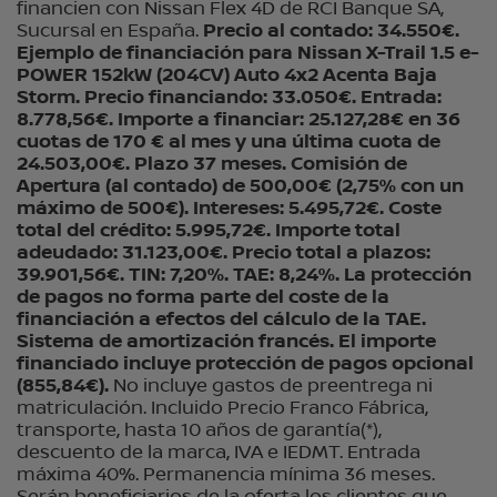
financien con Nissan Flex 4D de RCI Banque SA,
Sucursal en España.
Precio al contado: 34.550€.
Ejemplo de financiación para Nissan X-Trail 1.5 e-
POWER 152kW (204CV) Auto 4x2 Acenta Baja
Storm. Precio financiando: 33.050€. Entrada:
8.778,56€. Importe a financiar: 25.127,28€ en 36
cuotas de 170 € al mes y una última cuota de
24.503,00€. Plazo 37 meses. Comisión de
Apertura (al contado) de 500,00€ (2,75% con un
máximo de 500€). Intereses: 5.495,72€. Coste
total del crédito: 5.995,72€. Importe total
adeudado: 31.123,00€. Precio total a plazos:
39.901,56€. TIN: 7,20%. TAE: 8,24%. La protección
de pagos no forma parte del coste de la
financiación a efectos del cálculo de la TAE.
Sistema de amortización francés. El importe
financiado incluye protección de pagos opcional
(855,84€).
No incluye gastos de preentrega ni
matriculación. Incluido Precio Franco Fábrica,
transporte, hasta 10 años de garantía(*),
descuento de la marca, IVA e IEDMT. Entrada
máxima 40%. Permanencia mínima 36 meses.