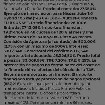
financien con Nissan Flex 4D de RCI Banque SA,
Sucursal en España.
Precio al contado: 27.350€.
Ejemplo de financiación para Nissan Juke 1.6
Hybrid 105 kW (143 CV) E6D-F Auto N-Connecta
FUJI SUNSET. Precio financiando: 26.100€.
Entrada: 7.743,05€. Importe a financiar:
19.214,16€ en 48 cuotas de 120 € al mes y una
última cuota de 19.066,50€. Plazo 49 meses.
Comisión de Apertura (al contado) de 500,00€
(2,75% con un máximo de 500€). Intereses:
5.612,34€. Coste total del crédito: 6.112,34€.
Importe total adeudado: 25.326,50€. Precio total
a plazos: 33.069,55€. TIN: 7,20%. TAE: 8,25%. La
protección de pagos no forma parte del coste de
la financiación a efectos del cálculo de la TAE.
Sistema de amortización francés. El importe
financiado incluye protección de pagos opcional
(857,21€).
No incluye gastos de preentrega ni
matriculación. Incluido Precio Franco Fábrica,
transporte, hasta 10 años de garantía(*),
descuento de la marca, IVA e IEDMT. Entrada
máxima 40%. Permanencia mínima 36 meses.