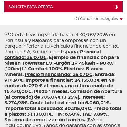
SOLICITA ESTA OFERTA
(2) Condiciones legales
(2)
Oferta Leasing válida hasta el 30/09/2026 en
Península y Baleares para empresas con un
parque inferior a 10 vehículos financiando con RCI
Banque S.A, Sucursal en España.
Precio al
contado: 25.070€
. Ejemplo de financiación para
Nissan Townstar EV Furgón 2P 45kWh - 90kW
(120cv) L1 Comfort 100% Eléctrica Blanco
Mineral.
Precio financiando: 25.070€
. Entrada:
914,97€.
Importe a financiar: 24.155,03€
en 48
cuotas de 270 € al mes y una última cuota de
16.470,00€. Plazo 1 meses. Comisión de Apertura
(al contado) de 785,04€ (3,25%). Intereses:
5.274,98€. Coste total del crédito: 6.060,01€.
Importe total adeudado: 30.215,04€. Precio total
a plazos: 31.130,01€. TIN: 6,50%.
TAE: 7,89%
.
Sistema de amortización francés.
(IVA no
incluido. Incluye 5 años de garantía con asistencia