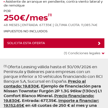
Asistente de arranque en pendiente, contra viento lateral y
de remolque
POR
(1)
250€/mes
48 MESES |
ENTRADA: 677.35€ |
ÚLTIMA CUOTA: 11,085.74€
IMPUESTOS NO INCLUIDOS
SOLICITA ESTA OFERTA
(1) Condiciones legales
(1)
Oferta Leasing válida hasta el 30/09/2026 en
Península y Baleares para empresas con un
parque inferior a 10 vehículos financiando con RCI
Banque S.A, Sucursal en España.
Precio al
contado: 19.830€
. Ejemplo de financiación para
Nissan Townstar Furgón 2P 1.3G 96kw (130cv) L1
Comfort Blanco Mineral.
Precio financiando:
19.830€
. Entrada: 677,35€.
Importe a financiar:
19.152,65€
en 48 cuotas de 250 € al mes y una