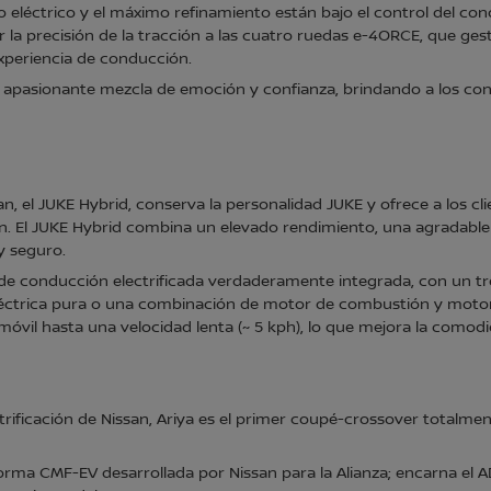
o eléctrico y el máximo refinamiento están bajo el control del c
a precisión de la tracción a las cuatro ruedas e-4ORCE, que gest
xperiencia de conducción.
a apasionante mezcla de emoción y confianza, brindando a los cond
, el JUKE Hybrid, conserva la personalidad JUKE y ofrece a los cli
ón. El JUKE Hybrid combina un elevado rendimiento, una agradabl
y seguro.
ia de conducción electrificada verdaderamente integrada, con un 
léctrica pura o una combinación de motor de combustión y motor 
móvil hasta una velocidad lenta (~ 5 kph), lo que mejora la comod
trificación de Nissan, Ariya es el primer coupé-crossover totalmen
forma CMF-EV desarrollada por Nissan para la Alianza; encarna el 