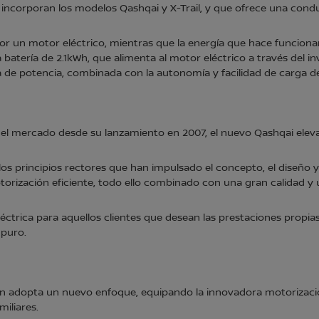
incorporan los modelos Qashqai y X-Trail, y que ofrece una condu
r un motor eléctrico, mientras que la energía que hace funciona
atería de 2.1kWh, que alimenta al motor eléctrico a través del inv
ga de potencia, combinada con la autonomía y facilidad de carga 
el mercado desde su lanzamiento en 2007, el nuevo Qashqai eleva
s principios rectores que han impulsado el concepto, el diseño y 
torización eficiente, todo ello combinado con una gran calidad y
trica para aquellos clientes que desean las prestaciones propia
 puro.
san adopta un nuevo enfoque, equipando la innovadora motorizaci
miliares.