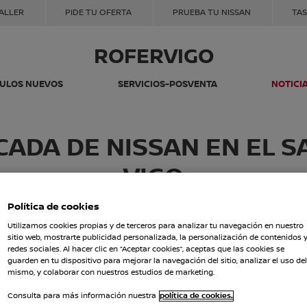
TALLER
PIDE TU OFERTA
PRUEBA TU NISSAN
TAS
ROFERVIGO
CULOS NUEVOS
SERVICIOS-POSVENTA
NOTICI
CADA DE NISSAN EN EL S
VIGO
Política de cookies
COMPARTIR
Utilizamos cookies propias y de terceros para analizar tu navegación en nuestro
sitio web, mostrarte publicidad personalizada, la personalización de contenidos 
redes sociales. Al hacer clic en “Aceptar cookies”, aceptas que las cookies se
guarden en tu dispositivo para mejorar la navegación del sitio, analizar el uso del
mismo, y colaborar con nuestros estudios de marketing.
Consulta para más información nuestra
política de cookies.