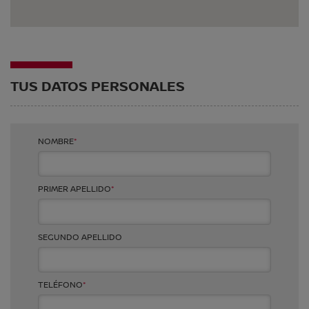
D
TALLERES SANTIAGO IGLESIAS
TUS DATOS PERSONALES
Avda. Pontevedra, 65
36600
-
Vilagarcía de Arousa
-
Pontevedra
Telf.
986 501 041
Ventas
NOMBRE
*
SELECCIONAR
PRIMER APELLIDO
*
SEGUNDO APELLIDO
TELÉFONO
*