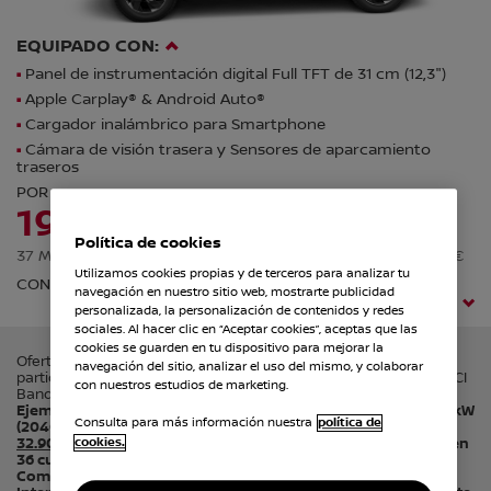
EQUIPADO CON:
Panel de instrumentación digital Full TFT de 31 cm (12,3")
Apple Carplay® & Android Auto®
Cargador inalámbrico para Smartphone
Cámara de visión trasera y Sensores de aparcamiento
traseros
POR
190€/mes*
Política de cookies
37 MESES |
ENTRADA: 7,008.43€ |
ÚLTIMA CUOTA: 25,606.25€
Utilizamos cookies propias y de terceros para analizar tu
CON HASTA 10 AÑOS DE GARANTÍA NISSAN*
navegación en nuestro sitio web, mostrarte publicidad
(*) Condiciones legales
personalizada, la personalización de contenidos y redes
sociales. Al hacer clic en “Aceptar cookies”, aceptas que las
cookies se guarden en tu dispositivo para mejorar la
Oferta válida hasta el 30/11/2025 en Península y Baleares para
navegación del sitio, analizar el uso del mismo, y colaborar
particulares y autónomos que financien con Nissan Flex 4D de RCI
con nuestros estudios de marketing.
Banque SA, Sucursal en España.
Precio al contado: 34.400€
.
Ejemplo de financiación para Nissan X-Trail 1.5 e-POWER 152kW
Consulta para más información nuestra
política de
(204CV) Auto 4x2 Acenta Yuki White.
Precio financiando:
32.900€
. Entrada: 7.008,43€.
Importe a financiar: 26.837,90€
en
cookies.
36 cuotas de 190 € al mes y una última cuota de 25.606,25€.
Comisión de Apertura (al contado) de 738,04€ (2,75%).