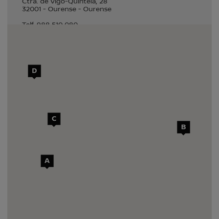
Ctra. de Vigo-Quintela, 28
32001
-
Ourense
-
Ourense
Telf.
988 510 080
Ventas y Servicios
SELECCIONAR
C
ROIPESA
Ctra. Nacional 550, km. 127,5
36141
-
Pontevedra (Bertola - Vilaboa)
-
Pontevedra
Telf.
986 679 013
Ventas y Servicios
SELECCIONAR