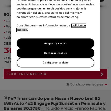
personalizada, la personalización de contenidos y redes
sociales. Al hacer clic en “Aceptar cookies”, aceptas que las
cookies se guarden en tu dispositivo para mejorar la
navegación del sitio, analizar el uso del mismo, y
EQUIPADO CON:
colaborar con nuestros estudios de marketing.
Llantas de aleación de 18"
Consulta para más información nuestra
política de
ProPILOT con Navi-link
cookies.
Capacidad Vehicle -to- Load
Cámara de visión 360º con efecto 3D
DESDE
Aceptar y cerrar
(1)
30,375€
Rechazar cookies
CON HASTA 10 AÑOS DE GARANTÍA NISSAN*
PRECIO FINANCIANDO
Configurar cookies
SOLICITA ESTA OFERTA
(1) Condiciones legales
(1)
PVP financiando para Nissan Nuevo Leaf 52
kWh Auto 4x2 Engage Fuji Sunset en Península y
Baleares 30.375€
, (Incluido Precio Franco Fabrica,