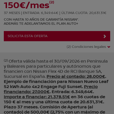
(2)
150€/mes
37 MESES |
ENTRADA: 6,349.64€ |
ÚLTIMA CUOTA: 20,631.31€
CON HASTA 10 AÑOS DE GARANTÍA NISSAN*.
ADEMÁS TE ADELANTAMOS EL PLAN AUTO+
SOLICITA ESTA OFERTA
(2) Condiciones legales
(2)
Oferta válida hasta el 30/09/2026 en Península
y Baleares para particulares y autónomos que
financien con Nissan Flex 4D de RCI Banque SA,
Sucursal en España.
Precio al contado: 28.000€
.
Ejemplo de financiación para Nissan Nuevo Leaf
52 kWh Auto 4x2 Engage Fuji Sunset.
Precio
financiando: 27.000€
. Entrada: 6.349,64€.
Importe a financiar: 21.378,51€
en 36 cuotas de
150 € al mes y una última cuota de 20.631,31€.
Plazo 37 meses. Comisión de Apertura (al
contado) de 500,00€ (2,75% con un máximo de