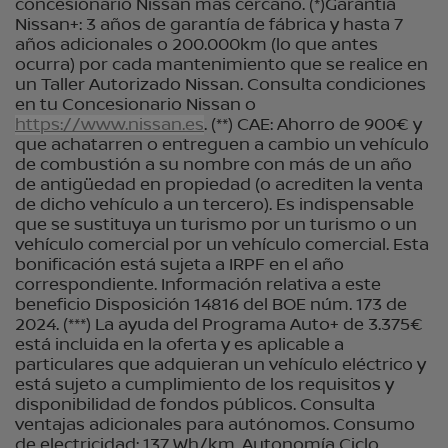
concesionario Nissan más cercano. (*)Garantía
Nissan+: 3 años de garantía de fábrica y hasta 7
años adicionales o 200.000km (lo que antes
ocurra) por cada mantenimiento que se realice en
un Taller Autorizado Nissan. Consulta condiciones
en tu Concesionario Nissan o
https://www.nissan.es
. (**) CAE: Ahorro de 900€ y
que achatarren o entreguen a cambio un vehículo
de combustión a su nombre con más de un año
de antigüedad en propiedad (o acrediten la venta
de dicho vehículo a un tercero). Es indispensable
que se sustituya un turismo por un turismo o un
vehículo comercial por un vehículo comercial. Esta
bonificación está sujeta a IRPF en el año
correspondiente. Información relativa a este
beneficio Disposición 14816 del BOE núm. 173 de
2024. (***) La ayuda del Programa Auto+ de 3.375€
está incluida en la oferta y es aplicable a
particulares que adquieran un vehículo eléctrico y
está sujeto a cumplimiento de los requisitos y
disponibilidad de fondos públicos. Consulta
ventajas adicionales para autónomos. Consumo
de electricidad: 137 Wh/km. Autonomía Ciclo