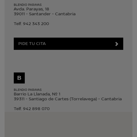
BLENDIO PARAYAS
Avda. Parayas, 18
39011
-
Santander
-
Cantabria
Telf.
942 343 200
PIDE TU CITA
B
BLENDIO PARAYAS
Barrio La Llanada, Nº 1
39311
-
Santiago de Cartes (Torrelavega)
-
Cantabria
Telf.
942 898 070
PIDE TU CITA