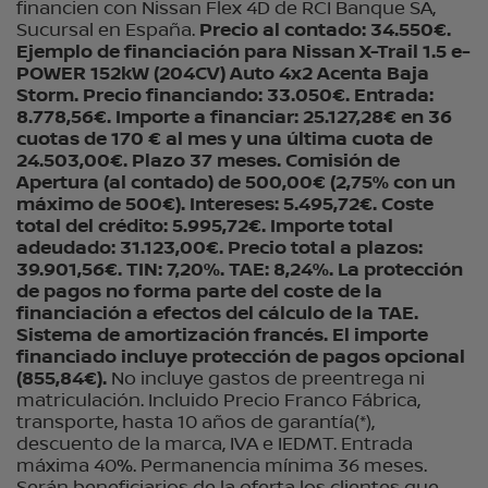
financien con Nissan Flex 4D de RCI Banque SA,
Sucursal en España.
Precio al contado: 34.550€.
Ejemplo de financiación para Nissan X-Trail 1.5 e-
POWER 152kW (204CV) Auto 4x2 Acenta Baja
Storm. Precio financiando: 33.050€. Entrada:
8.778,56€. Importe a financiar: 25.127,28€ en 36
cuotas de 170 € al mes y una última cuota de
24.503,00€. Plazo 37 meses. Comisión de
Apertura (al contado) de 500,00€ (2,75% con un
máximo de 500€). Intereses: 5.495,72€. Coste
total del crédito: 5.995,72€. Importe total
adeudado: 31.123,00€. Precio total a plazos:
39.901,56€. TIN: 7,20%. TAE: 8,24%. La protección
de pagos no forma parte del coste de la
financiación a efectos del cálculo de la TAE.
Sistema de amortización francés. El importe
financiado incluye protección de pagos opcional
(855,84€).
No incluye gastos de preentrega ni
matriculación. Incluido Precio Franco Fábrica,
transporte, hasta 10 años de garantía(*),
descuento de la marca, IVA e IEDMT. Entrada
máxima 40%. Permanencia mínima 36 meses.