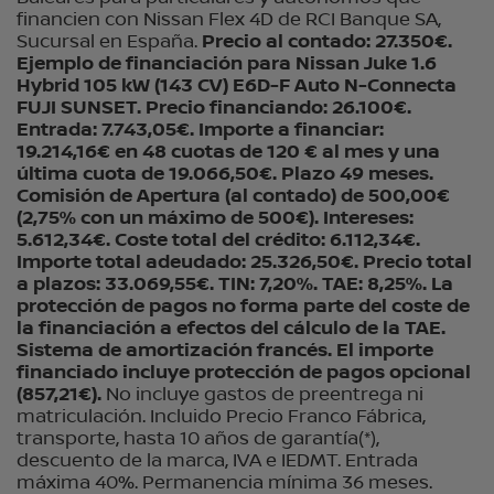
financien con Nissan Flex 4D de RCI Banque SA,
Sucursal en España.
Precio al contado: 27.350€.
Ejemplo de financiación para Nissan Juke 1.6
Hybrid 105 kW (143 CV) E6D-F Auto N-Connecta
FUJI SUNSET. Precio financiando: 26.100€.
Entrada: 7.743,05€. Importe a financiar:
19.214,16€ en 48 cuotas de 120 € al mes y una
última cuota de 19.066,50€. Plazo 49 meses.
Comisión de Apertura (al contado) de 500,00€
(2,75% con un máximo de 500€). Intereses:
5.612,34€. Coste total del crédito: 6.112,34€.
Importe total adeudado: 25.326,50€. Precio total
a plazos: 33.069,55€. TIN: 7,20%. TAE: 8,25%. La
protección de pagos no forma parte del coste de
la financiación a efectos del cálculo de la TAE.
Sistema de amortización francés. El importe
financiado incluye protección de pagos opcional
(857,21€).
No incluye gastos de preentrega ni
matriculación. Incluido Precio Franco Fábrica,
transporte, hasta 10 años de garantía(*),
descuento de la marca, IVA e IEDMT. Entrada
máxima 40%. Permanencia mínima 36 meses.