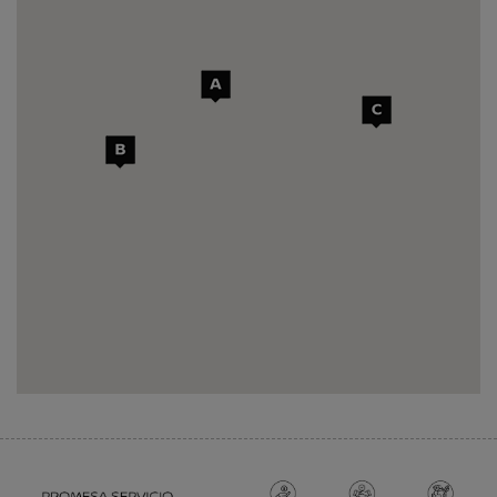
C
BLENDIO PARAYAS
C/ La Pesquera, s/n
39770
-
Laredo
-
Cantabria
Telf.
942 603 100
PIDE TU CITA