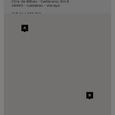
Ctra. de Bilbao - Gadácano, Km.8
48960
-
Galdakao
-
Vizcaya
Telf.
944 533 700
Ventas y Servicios
SELECCIONAR